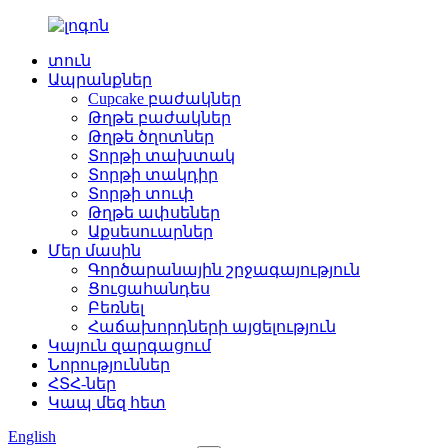
տուն
Ապրանքներ
Cupcake բաժակներ
Թղթե բաժակներ
Թղթե ծղոտներ
Տորթի տախտակ
Տորթի տակդիր
Տորթի տուփ
Թղթե ափսեներ
Աքսեսուարներ
Մեր մասին
Գործարանային շրջագայություն
Ցուցահանդես
Բեռնել
Հաճախորդների այցելություն
Կայուն զարգացում
Նորություններ
ՀՏՀ-ներ
Կապ մեզ հետ
English