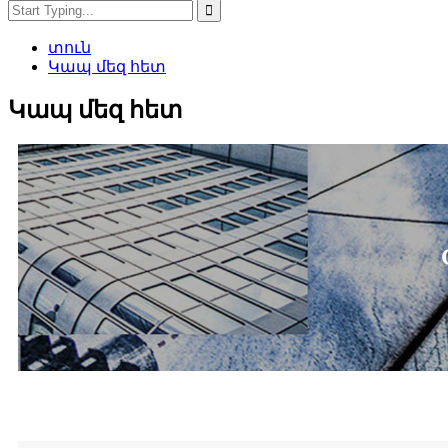
տուն
Կապ մեզ հետ
Կապ մեզ հետ