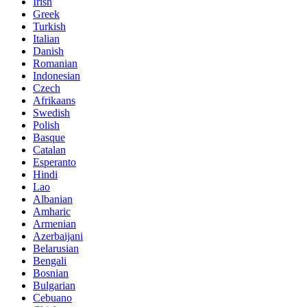
Irish
Greek
Turkish
Italian
Danish
Romanian
Indonesian
Czech
Afrikaans
Swedish
Polish
Basque
Catalan
Esperanto
Hindi
Lao
Albanian
Amharic
Armenian
Azerbaijani
Belarusian
Bengali
Bosnian
Bulgarian
Cebuano