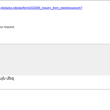
յն մեզ