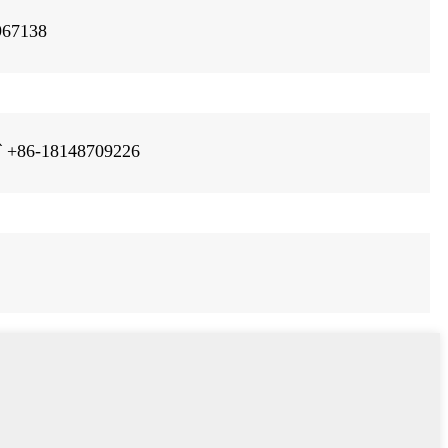
967138
+86-18148709226